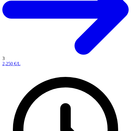
3
2,250
€/L