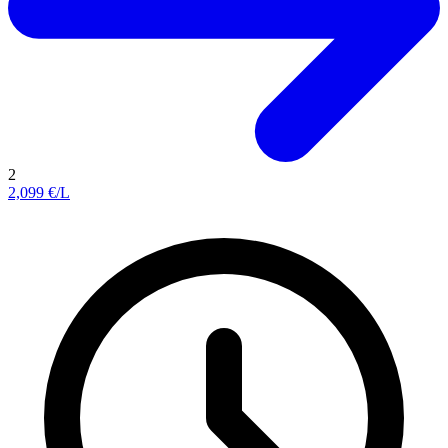
2
2,099
€/L