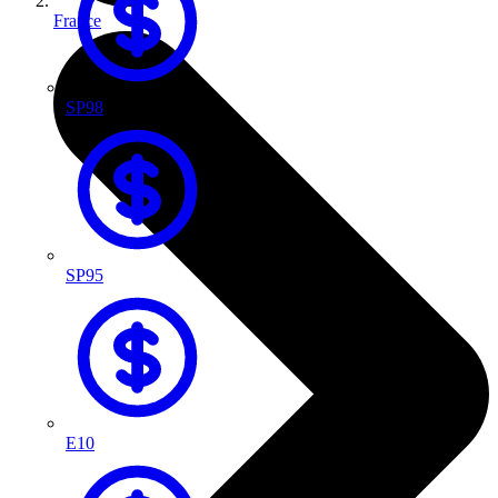
France
SP98
SP95
E10