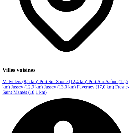
Villes voisines
Malvillers (8,5 km)
Port Sur Saone (12,4 km)
Port-Sur-Saône (12,5
km)
Jussey (12,9 km)
Jussey (13,0 km)
Faverney (17,0 km)
Fresne-
Saint-Mamès (18,1 km)