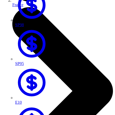
France
SP98
SP95
E10