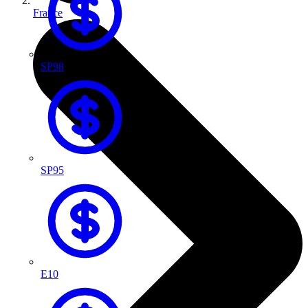
France
SP98
SP95
E10