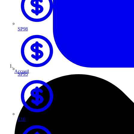
SP98
Accueil
SP95
E10