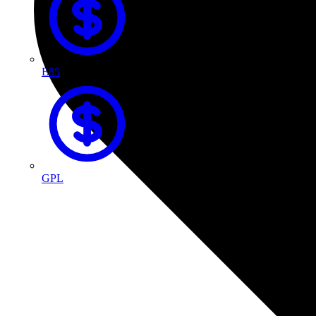
E85
GPL