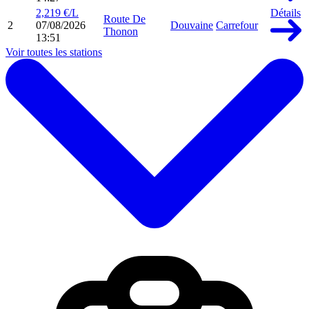
2,219 €/L
Détails
Route De
2
07/08/2026
Douvaine
Carrefour
Thonon
13:51
Voir toutes les stations