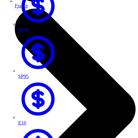
France
SP98
SP95
E10