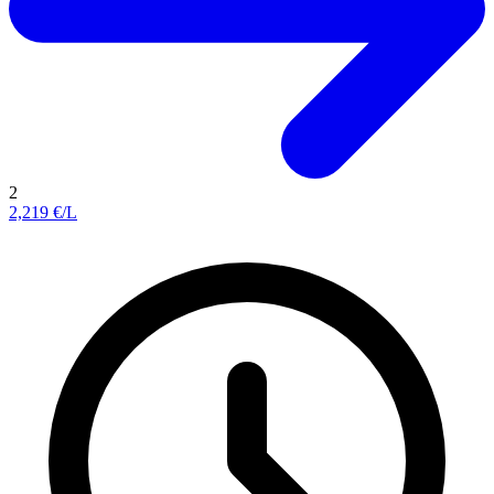
2
2,219
€/L