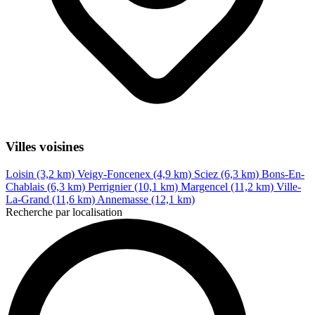
Villes voisines
Loisin (3,2 km)
Veigy-Foncenex (4,9 km)
Sciez (6,3 km)
Bons-En-
Chablais (6,3 km)
Perrignier (10,1 km)
Margencel (11,2 km)
Ville-
La-Grand (11,6 km)
Annemasse (12,1 km)
Recherche par localisation