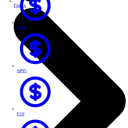
France
SP98
SP95
E10