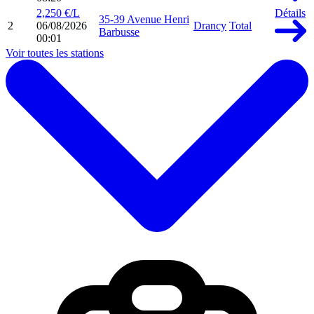
2,250 €/L
Détails
35-39 Avenue Henri
2
06/08/2026
Drancy
Total
Barbusse
00:01
Voir toutes les stations