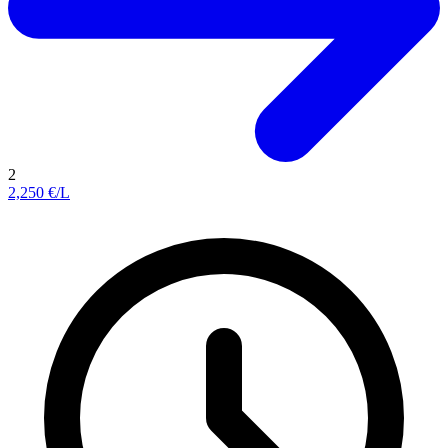
2
2,250
€/L