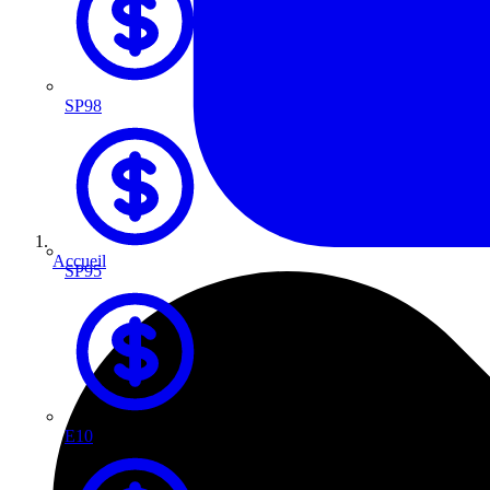
SP98
Accueil
SP95
E10