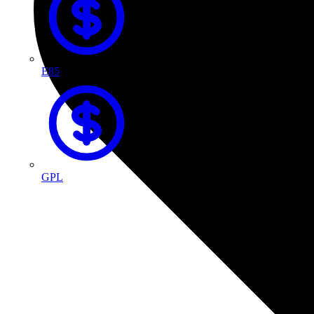
E85
GPL