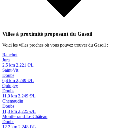
Villes à proximité proposant du Gasoil
Voici les villes proches où vous pouvez trouver du Gasoil :
Ranchot
Jura
2,5 km
2,221 €/L
Saint-Vit
Doubs
6,4 km
2,249 €/L
Quingey
Doubs
11,0 km
2,249 €/L
Chemaudin
Doubs
11,3 km
2,225 €/L
Montferrand-Le-Château
Doubs
12,2 km
2,248 €/L