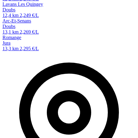
Lavans Les Quingey
Doubs
12,4 km
2,249 €/L
Arc-Et-Senans
Doubs
13,1 km
2,269 €/L
Romange
Jura
13,3 km
2,295 €/L