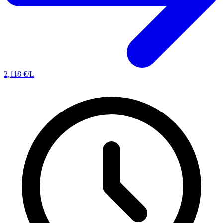
2,118
€/L