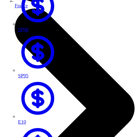
France
SP98
SP95
E10