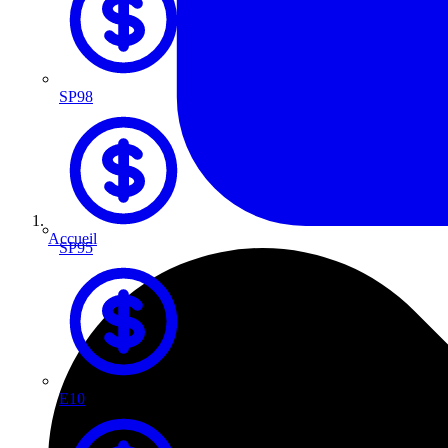
SP98
Accueil
SP95
E10