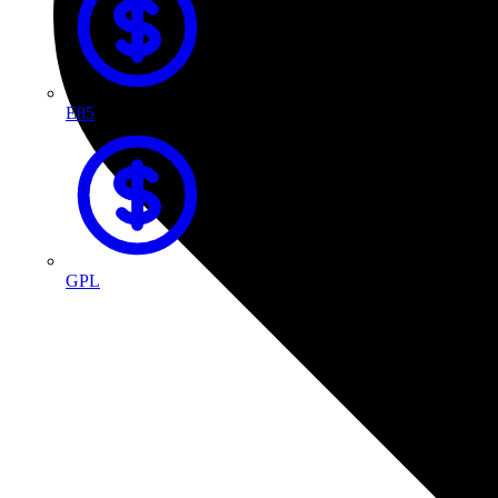
E85
GPL