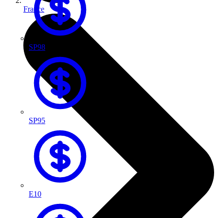
France
SP98
SP95
E10