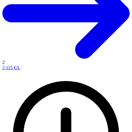
2
2,115
€/L