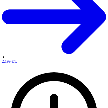
3
2,199
€/L