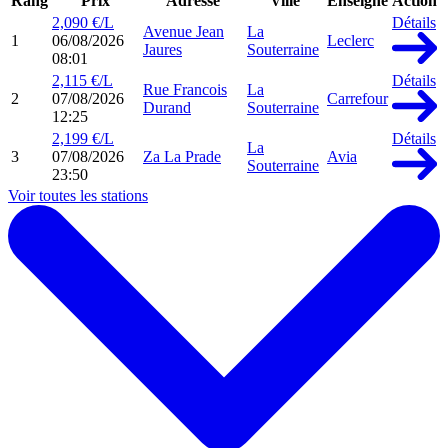
Rang
Prix
Adresse
Ville
Enseigne
Action
2,090 €/L
Détails
Avenue Jean
La
1
06/08/2026
Leclerc
Jaures
Souterraine
08:01
2,115 €/L
Détails
Rue Francois
La
2
07/08/2026
Carrefour
Durand
Souterraine
12:25
2,199 €/L
Détails
La
3
07/08/2026
Za La Prade
Avia
Souterraine
23:50
Voir toutes les stations