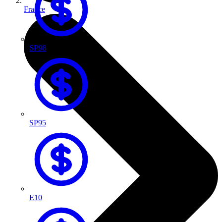
France
SP98
SP95
E10