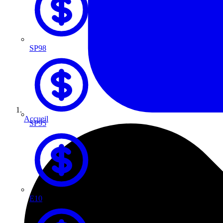
SP98
Accueil
SP95
E10