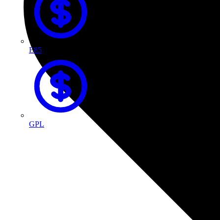
E85
GPL