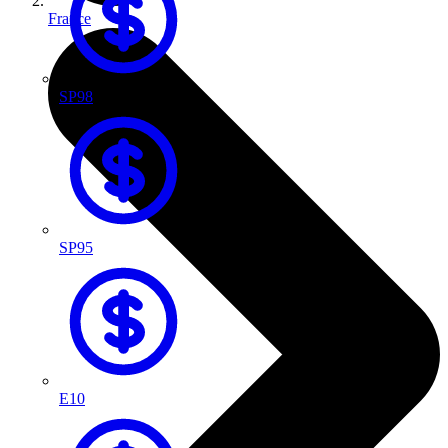
France
SP98
SP95
E10