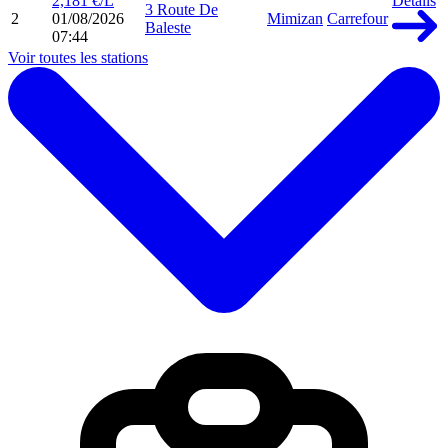
2,181 €/L
Détails
3 Route De
2
01/08/2026
Mimizan
Carrefour
Baleste
07:44
Voir toutes les stations