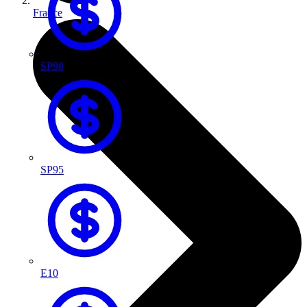
France
SP98
SP95
E10