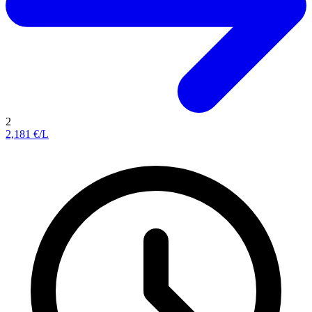
2
2,181
€/L