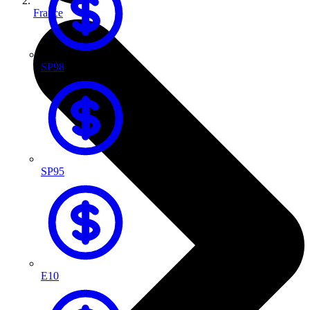
France
SP98
SP95
E10