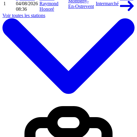
Montigny-
1
04/08/2026
Raymond
Intermarché
En-Ostrevent
08:36
Honoré
Voir toutes les stations