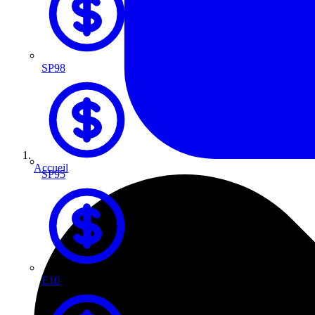
SP98
Accueil
SP95
E10