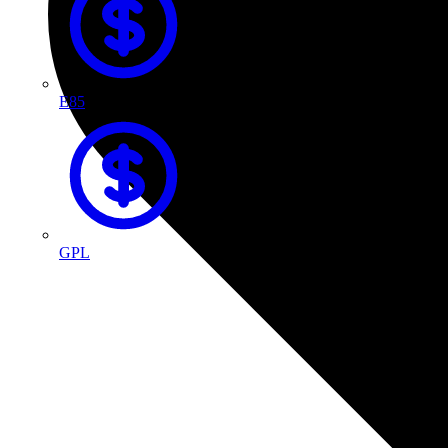
E85
GPL