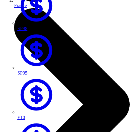
France
SP98
SP95
E10