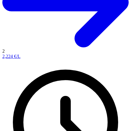
2
2,224
€/L