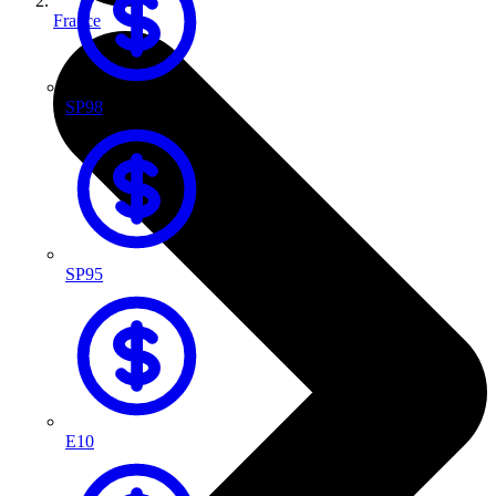
France
SP98
SP95
E10