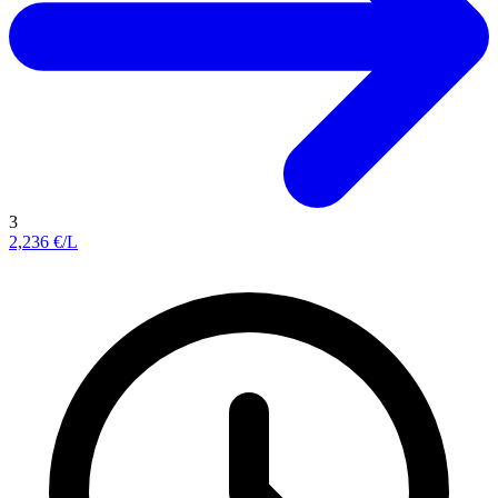
3
2,236
€/L