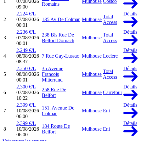
1
07/08/2026
Mulhouse
Costco
Romains
09:00
2,224 €/L
Détails
Total
2
07/08/2026
185 Av De Colmar
Mulhouse
Access
00:01
2,236 €/L
Détails
238 Bis Rue De
Total
3
07/08/2026
Mulhouse
Belfort Dornach
Access
00:01
2,249 €/L
Détails
4
08/08/2026
7 Rue Gay-Lussac
Mulhouse
Leclerc
08:37
2,250 €/L
35 Avenue
Détails
Total
5
08/08/2026
Francois
Mulhouse
Access
00:01
Mitterrand
2,300 €/L
Détails
258 Rue De
6
07/08/2026
Mulhouse
Carrefour
Belfort
10:22
2,399 €/L
Détails
151, Avenue De
7
10/08/2026
Mulhouse
Eni
Colmar
06:00
2,399 €/L
Détails
184 Route De
8
10/08/2026
Mulhouse
Eni
Belfort
06:00