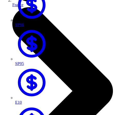
France
SP98
SP95
E10