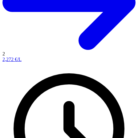
2
2,272
€/L