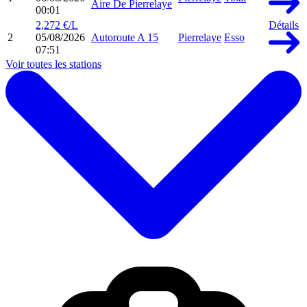
Aire De Pierrelaye
00:01
2,272 €/L
Détails
2
05/08/2026
Autoroute A 15
Pierrelaye
Esso
07:51
Voir toutes les stations