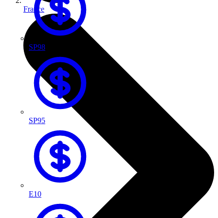
France
SP98
SP95
E10