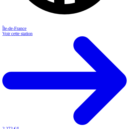
Île-de-France
Voir cette station
2,272
€/L