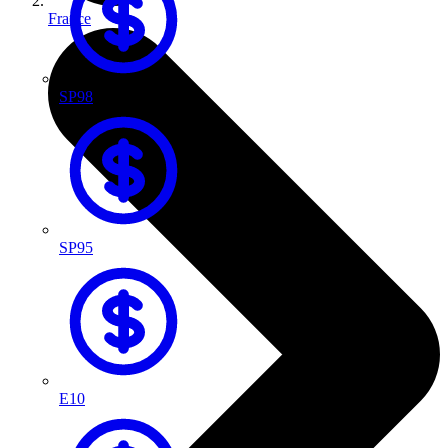
France
SP98
SP95
E10