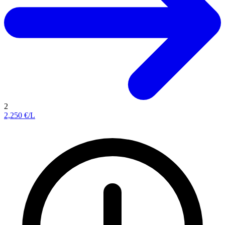
2
2,250
€/L