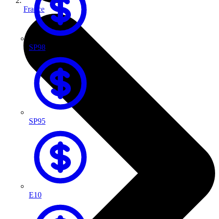
France
SP98
SP95
E10