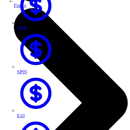
France
SP98
SP95
E10