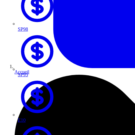
SP98
Accueil
SP95
E10