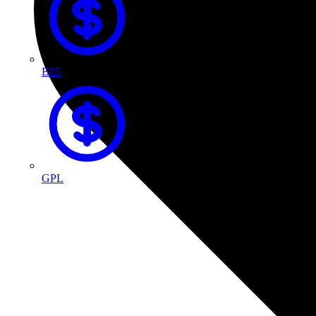
E85
GPL