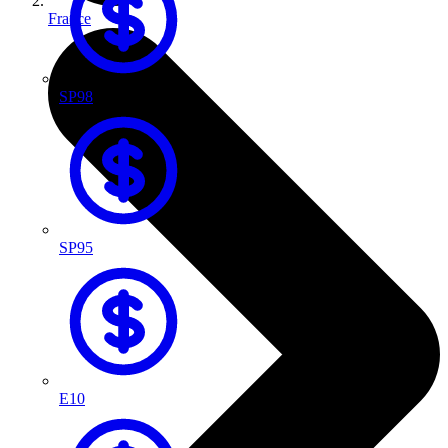
France
SP98
SP95
E10