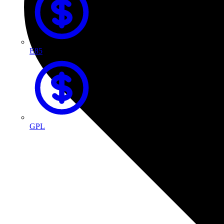
E85
GPL