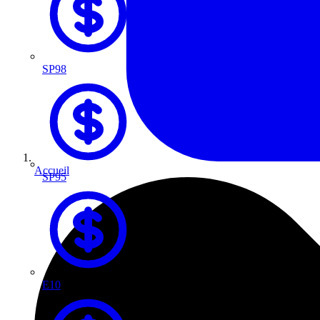
SP98
Accueil
SP95
E10