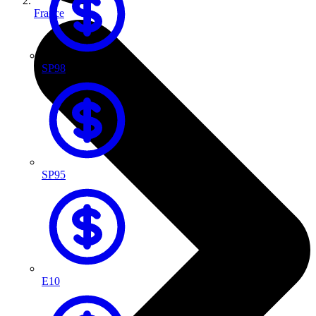
France
SP98
SP95
E10