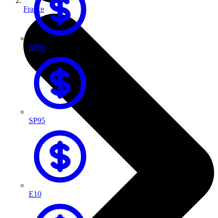
France
SP98
SP95
E10