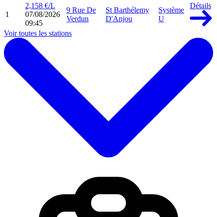
2,158 €/L
Détails
9 Rue De
St Barthélemy
Système
1
07/08/2026
Verdun
D'Anjou
U
09:45
Voir toutes les stations