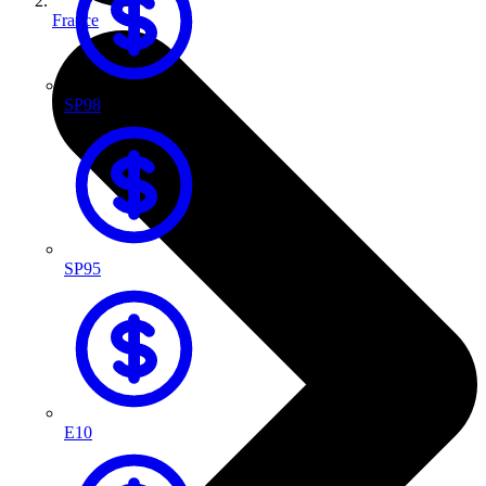
France
SP98
SP95
E10