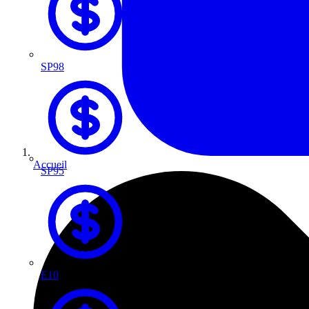
SP98
Accueil
SP95
E10