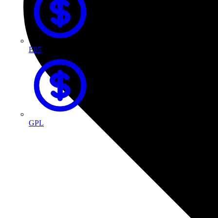
E85
GPL