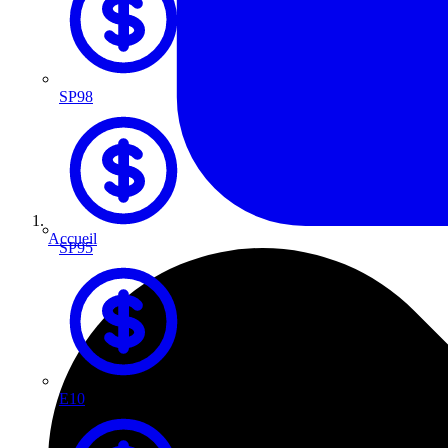
SP98
Accueil
SP95
E10