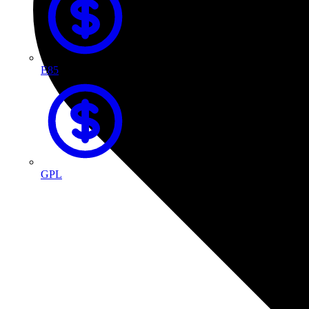
E85
GPL