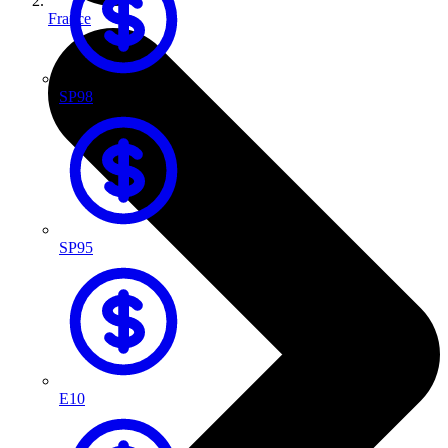
France
SP98
SP95
E10