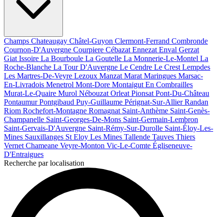
Champs
Chateaugay
Châtel-Guyon
Clermont-Ferrand
Combronde
Cournon-D'Auvergne
Courpiere
Cébazat
Ennezat
Enval
Gerzat
Giat
Issoire
La Bourboule
La Goutelle
La Monnerie-Le-Montel
La
Roche-Blanche
La Tour D'Auvergne
Le Cendre
Le Crest
Lempdes
Les Martres-De-Veyre
Lezoux
Manzat
Marat
Maringues
Marsac-
En-Livradois
Menetrol
Mont-Dore
Montaigut En Combrailles
Murat-Le-Quaire
Murol
Nébouzat
Orleat
Pionsat
Pont-Du-Château
Pontaumur
Pontgibaud
Puy-Guillaume
Pérignat-Sur-Allier
Randan
Riom
Rochefort-Montagne
Romagnat
Saint-Anthème
Saint-Genès-
Champanelle
Saint-Georges-De-Mons
Saint-Germain-Lembron
Saint-Gervais-D'Auvergne
Saint-Rémy-Sur-Durolle
Saint-Éloy-Les-
Mines
Sauxillanges
St Eloy Les Mines
Tallende
Tauves
Thiers
Vernet Chameane
Veyre-Monton
Vic-Le-Comte
Égliseneuve-
D'Entraigues
Recherche par localisation