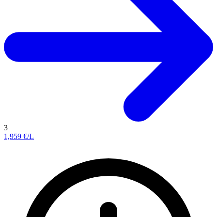
3
1,959
€/L