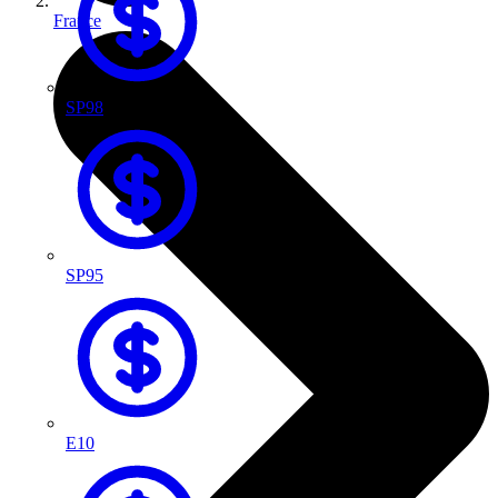
France
SP98
SP95
E10