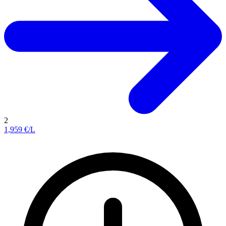
2
1,959
€/L