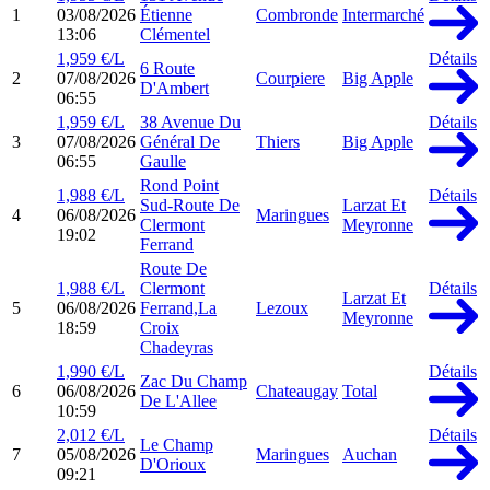
1
03/08/2026
Étienne
Combronde
Intermarché
13:06
Clémentel
1,959 €/L
Détails
6 Route
2
07/08/2026
Courpiere
Big Apple
D'Ambert
06:55
1,959 €/L
38 Avenue Du
Détails
3
07/08/2026
Général De
Thiers
Big Apple
06:55
Gaulle
Rond Point
1,988 €/L
Détails
Sud-Route De
Larzat Et
4
06/08/2026
Maringues
Clermont
Meyronne
19:02
Ferrand
Route De
1,988 €/L
Clermont
Détails
Larzat Et
5
06/08/2026
Ferrand,La
Lezoux
Meyronne
18:59
Croix
Chadeyras
1,990 €/L
Détails
Zac Du Champ
6
06/08/2026
Chateaugay
Total
De L'Allee
10:59
2,012 €/L
Détails
Le Champ
7
05/08/2026
Maringues
Auchan
D'Orioux
09:21