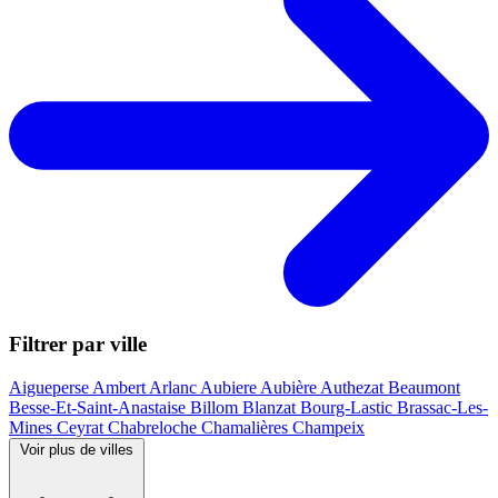
Filtrer par ville
Aigueperse
Ambert
Arlanc
Aubiere
Aubière
Authezat
Beaumont
Besse-Et-Saint-Anastaise
Billom
Blanzat
Bourg-Lastic
Brassac-Les-
Mines
Ceyrat
Chabreloche
Chamalières
Champeix
Voir plus de villes