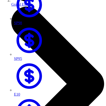
Grand Est
SP98
SP95
E10