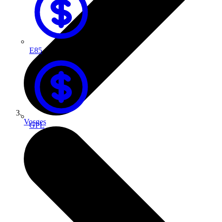
E85
Vosges
GPL