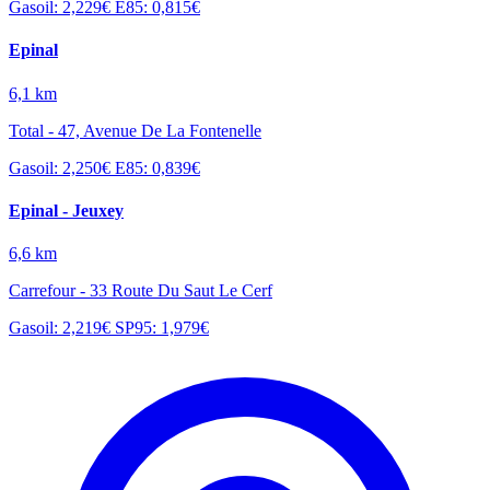
Gasoil: 2,229€
E85: 0,815€
Epinal
6,1 km
Total - 47, Avenue De La Fontenelle
Gasoil: 2,250€
E85: 0,839€
Epinal - Jeuxey
6,6 km
Carrefour - 33 Route Du Saut Le Cerf
Gasoil: 2,219€
SP95: 1,979€