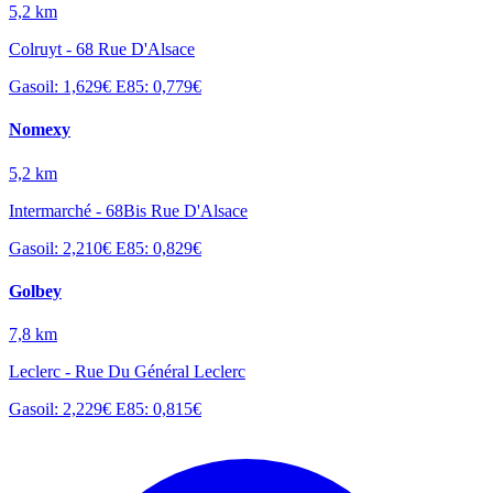
5,2 km
Colruyt - 68 Rue D'Alsace
Gasoil: 1,629€
E85: 0,779€
Nomexy
5,2 km
Intermarché - 68Bis Rue D'Alsace
Gasoil: 2,210€
E85: 0,829€
Golbey
7,8 km
Leclerc - Rue Du Général Leclerc
Gasoil: 2,229€
E85: 0,815€