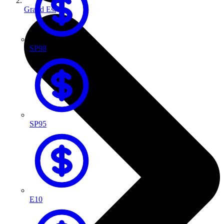
Grand Est
SP98
SP95
E10