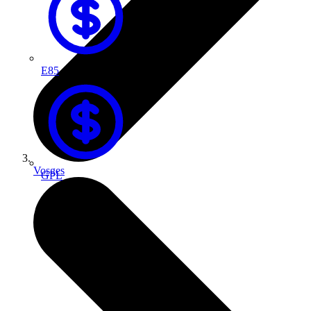
E85
Vosges
GPL