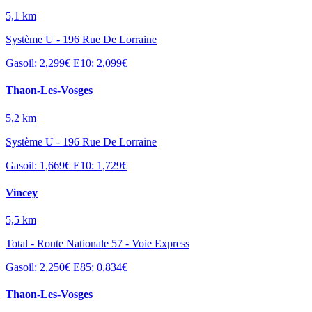
5,1 km
Système U - 196 Rue De Lorraine
Gasoil: 2,299€
E10: 2,099€
Thaon-Les-Vosges
5,2 km
Système U - 196 Rue De Lorraine
Gasoil: 1,669€
E10: 1,729€
Vincey
5,5 km
Total - Route Nationale 57 - Voie Express
Gasoil: 2,250€
E85: 0,834€
Thaon-Les-Vosges