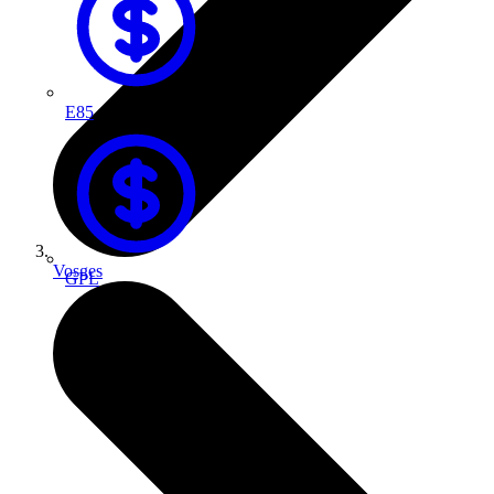
E85
Vosges
GPL