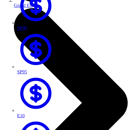
Grand Est
SP98
SP95
E10