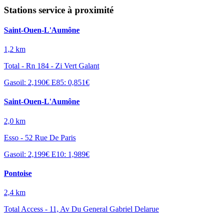
Stations service à proximité
Saint-Ouen-L'Aumône
1,2 km
Total - Rn 184 - Zi Vert Galant
Gasoil: 2,190€
E85: 0,851€
Saint-Ouen-L'Aumône
2,0 km
Esso - 52 Rue De Paris
Gasoil: 2,199€
E10: 1,989€
Pontoise
2,4 km
Total Access - 11, Av Du General Gabriel Delarue