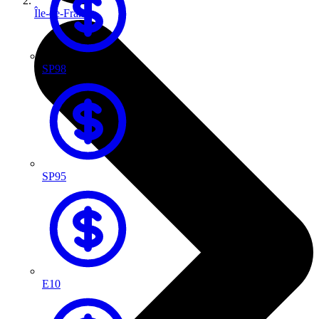
Île-de-France
SP98
SP95
E10