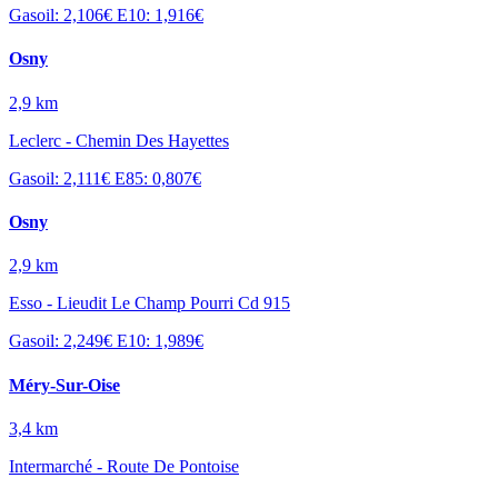
Gasoil: 2,106€
E10: 1,916€
Osny
2,9 km
Leclerc - Chemin Des Hayettes
Gasoil: 2,111€
E85: 0,807€
Osny
2,9 km
Esso - Lieudit Le Champ Pourri Cd 915
Gasoil: 2,249€
E10: 1,989€
Méry-Sur-Oise
3,4 km
Intermarché - Route De Pontoise