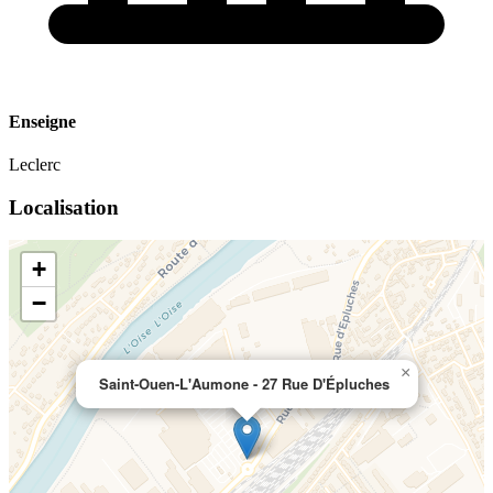
Enseigne
Leclerc
Localisation
+
−
×
Saint-Ouen-L'Aumone - 27 Rue D'Épluches