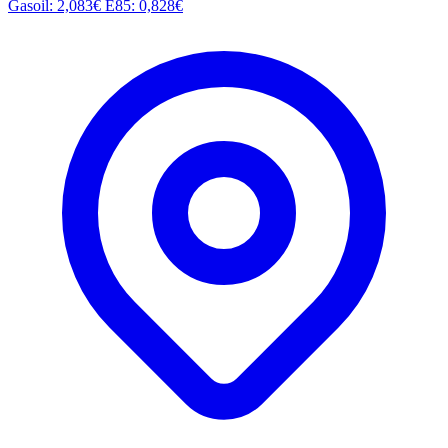
Gasoil: 2,083€
E85: 0,828€