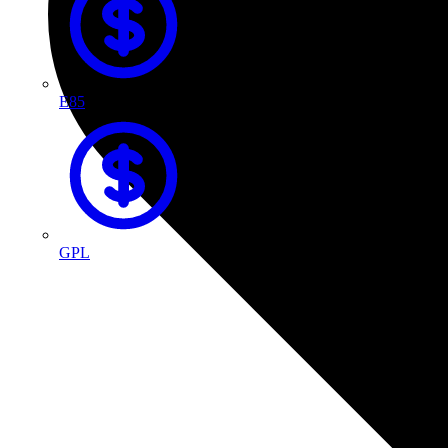
E85
GPL