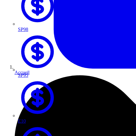
SP98
Accueil
SP95
E10