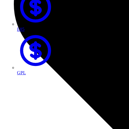
E85
GPL