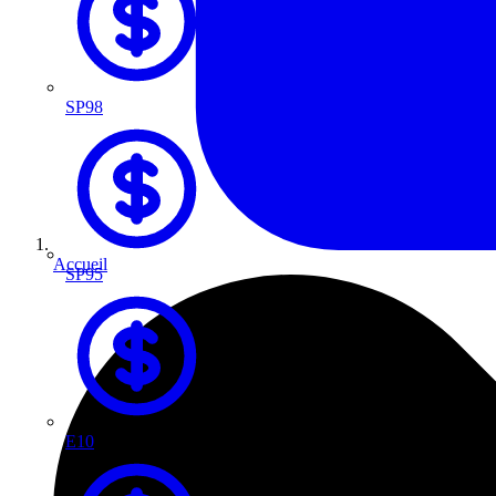
SP98
Accueil
SP95
E10