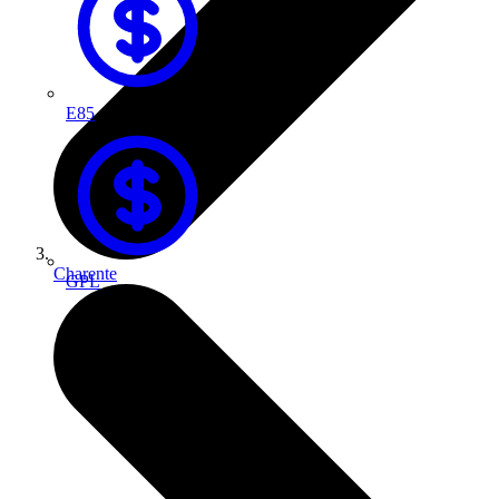
E85
Charente
GPL