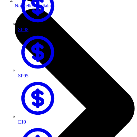
Nouvelle-Aquitaine
SP98
SP95
E10