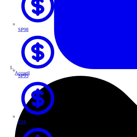
SP98
Accueil
SP95
E10