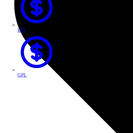
E85
GPL