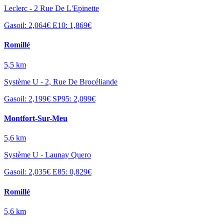
Leclerc - 2 Rue De L'Epinette
Gasoil: 2,064€
E10: 1,869€
Romillé
5,5 km
Système U - 2, Rue De Brocéliande
Gasoil: 2,199€
SP95: 2,099€
Montfort-Sur-Meu
5,6 km
Système U - Launay Quero
Gasoil: 2,035€
E85: 0,829€
Romillé
5,6 km