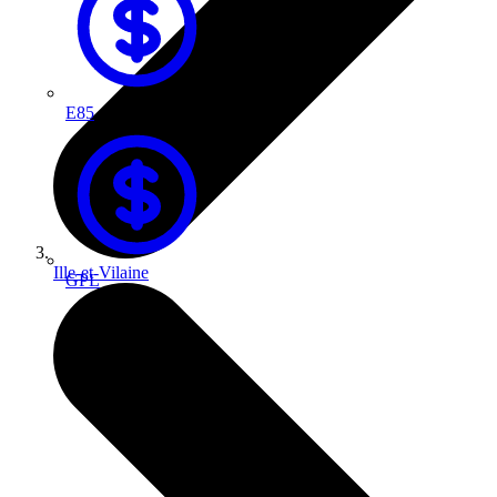
E85
Ille-et-Vilaine
GPL