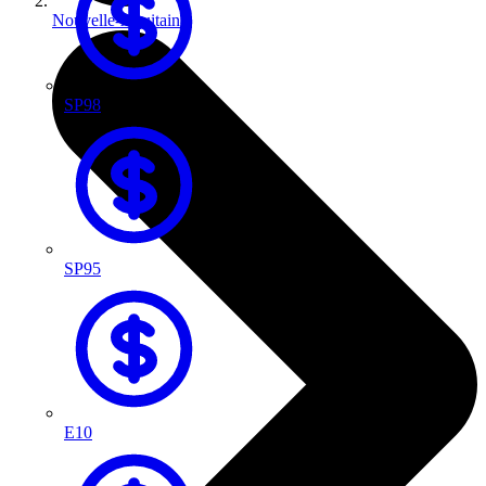
Nouvelle-Aquitaine
SP98
SP95
E10