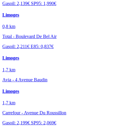
Gasoil: 2,139€
SP95: 1,990€
Limoges
0,8 km
Total - Boulevard De Bel Air
Gasoil: 2,211€
E85: 0,837€
Limoges
1,7 km
Avia - 4 Avenue Baudin
Limoges
1,7 km
Carrefour - Avenue Du Roussillon
Gasoil: 2,199€
SP95: 2,069€