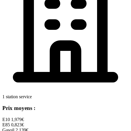
1 station service
Prix moyens :
E10
1,979€
E85
0,823€
Gasoil
2,139€