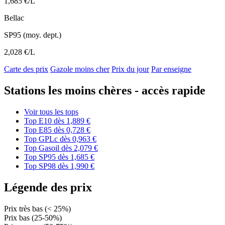
1,685 €/L
Bellac
SP95 (moy. dept.)
2,028 €/L
Carte des prix
Gazole moins cher
Prix du jour
Par enseigne
Stations les moins chères - accès rapide
Voir tous les tops
Top E10
dès 1,889 €
Top E85
dès 0,728 €
Top GPLc
dès 0,963 €
Top Gasoil
dès 2,079 €
Top SP95
dès 1,685 €
Top SP98
dès 1,990 €
Légende des prix
Prix très bas (< 25%)
Prix bas (25-50%)