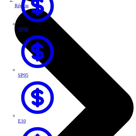
Région
SP98
SP95
E10