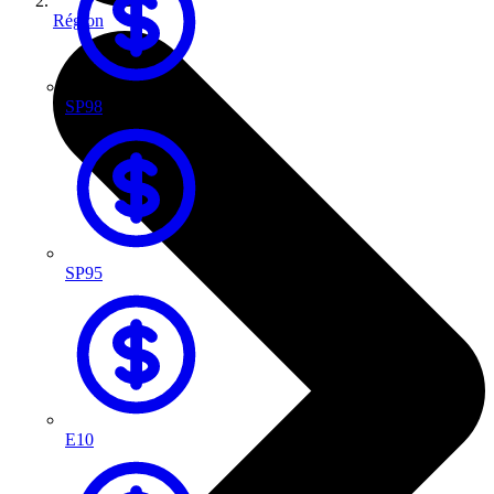
Région
SP98
SP95
E10