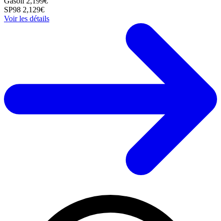
Gasoil
2,199€
SP98
2,129€
Voir les détails