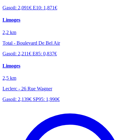
Gasoil: 2,091€
E10: 1,871€
Limoges
2,2 km
Total - Boulevard De Bel Air
Gasoil: 2,211€
E85: 0,837€
Limoges
2,5 km
Leclerc - 26 Rue Wagner
Gasoil: 2,139€
SP95: 1,990€