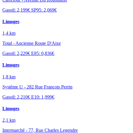
Gasoil: 2,199€
SP95: 2,069€
Limoges
1,4 km
Total - Ancienne Route D'Aixe
Gasoil: 2,229€
E85: 0,836€
Limoges
1,8 km
Système U - 282 Rue François Perrin
Gasoil: 2,210€
E10: 1,999€
Limoges
2,1 km
Intermarché - 77, Rue Charles Legendre