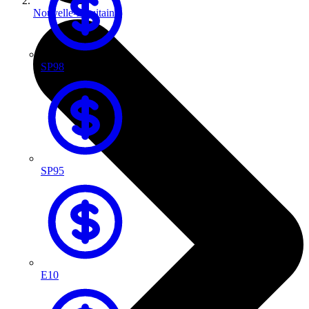
Nouvelle-Aquitaine
SP98
SP95
E10