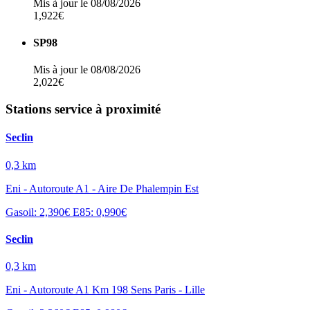
Mis à jour le 08/08/2026
1,922€
SP98
Mis à jour le 08/08/2026
2,022€
Stations service à proximité
Seclin
0,3 km
Eni - Autoroute A1 - Aire De Phalempin Est
Gasoil: 2,390€
E85: 0,990€
Seclin
0,3 km
Eni - Autoroute A1 Km 198 Sens Paris - Lille