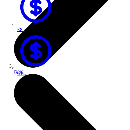
E85
Nord
GPL