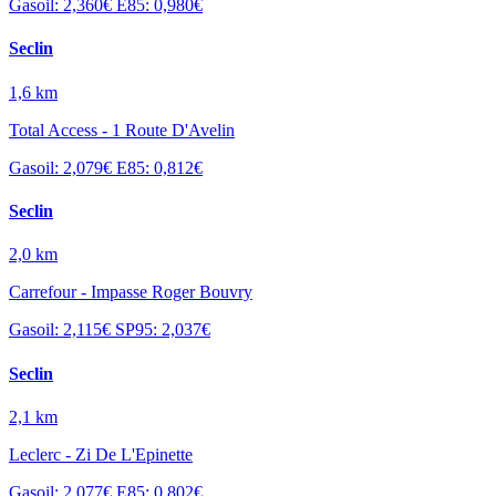
Gasoil: 2,360€
E85: 0,980€
Seclin
1,6 km
Total Access - 1 Route D'Avelin
Gasoil: 2,079€
E85: 0,812€
Seclin
2,0 km
Carrefour - Impasse Roger Bouvry
Gasoil: 2,115€
SP95: 2,037€
Seclin
2,1 km
Leclerc - Zi De L'Epinette
Gasoil: 2,077€
E85: 0,802€