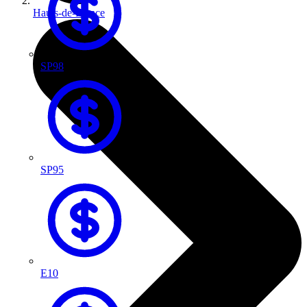
Hauts-de-France
SP98
SP95
E10