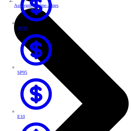
Auvergne-Rhône-Alpes
SP98
SP95
E10