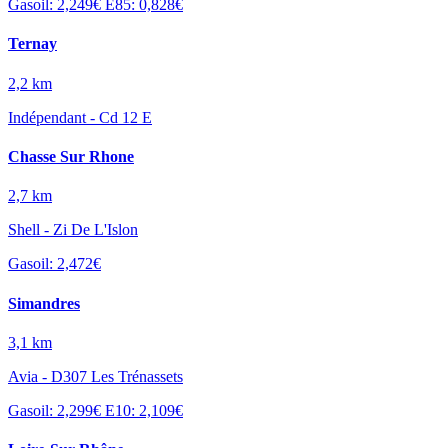
Gasoil: 2,249€
E85: 0,828€
Ternay
2,2 km
Indépendant - Cd 12 E
Chasse Sur Rhone
2,7 km
Shell - Zi De L'Islon
Gasoil: 2,472€
Simandres
3,1 km
Avia - D307 Les Trénassets
Gasoil: 2,299€
E10: 2,109€