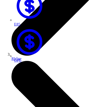
E85
Rhône
GPL