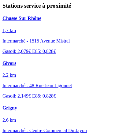
Stations service à proximité
Chasse-Sur-Rhône
1,7 km
Intermarché - 1515 Avenue Mistral
Gasoil: 2,079€
E85: 0,828€
Givors
2,2 km
Intermarché - 48 Rue Jean Ligonnet
Gasoil: 2,149€
E85: 0,828€
Grigny
2,6 km
Intermarché - Centre Commercial Du Jayon