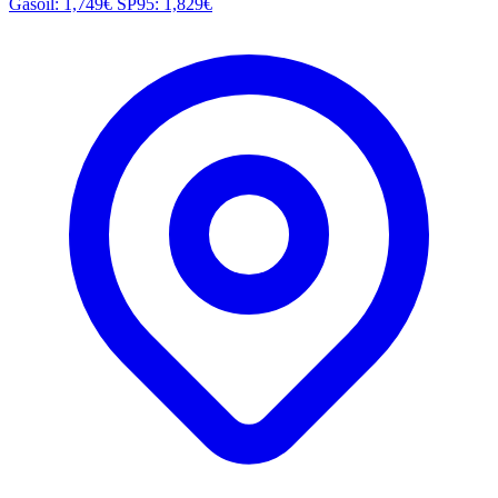
Gasoil: 1,749€
SP95: 1,829€