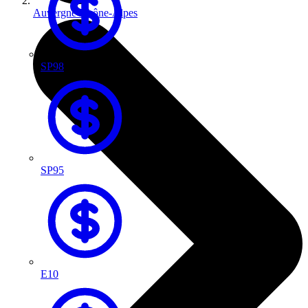
Auvergne-Rhône-Alpes
SP98
SP95
E10