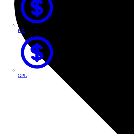
E85
GPL