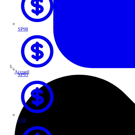
SP98
Accueil
SP95
E10